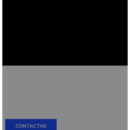
Avanzamos con la
misma rapidez que
avanza el mundo.
CONTACTAR